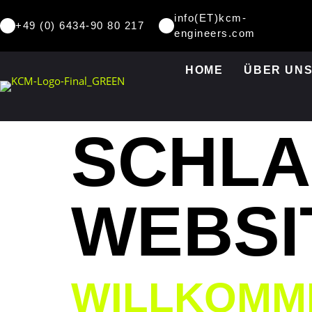
info(ET)kcm-
+49 (0) 6434-90 80 217
engineers.com
HOME
ÜBER UN
SCHL
WEBSI
WILLKOMM