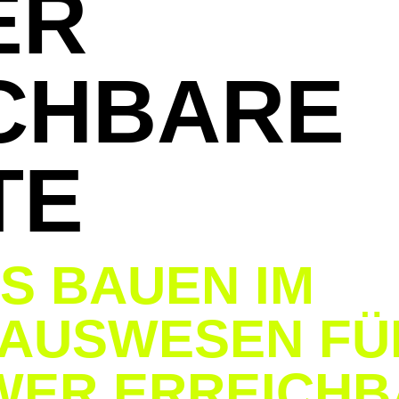
ER
CHBARE
TE
S BAUEN IM
AUSWESEN FÜR
WER ERREICHB