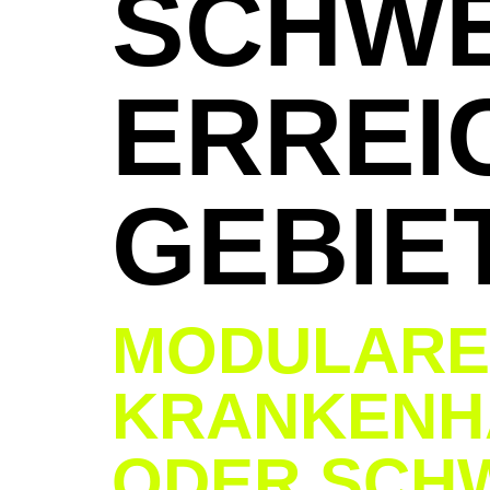
SCHW
ERREI
GEBIE
MODULARE
KRANKENH
ODER SCH